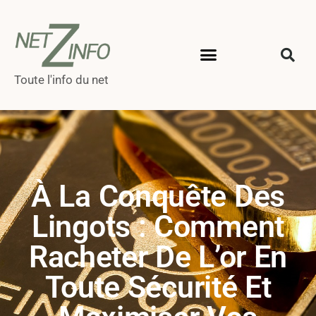
Toute l'info du net
À La Conquête Des
Lingots : Comment
Racheter De L’or En
Toute Sécurité Et