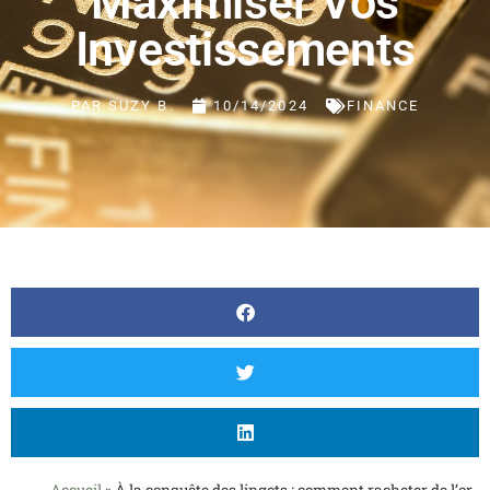
Maximiser Vos
Investissements
PAR
SUZY B.
10/14/2024
FINANCE
Accueil
»
À la conquête des lingots : comment racheter de l’or